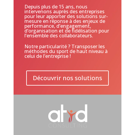
Depuis plus de 15 ans, nous
intervenons auprès des entreprises
pour leur apporter des solutions sur-
mesure en réponse à des enjeux de
performance, d’engagement,
d’organisation et de fidélisation pour
l’ensemble des collaborateurs.
Notre particularité ? Transposer les
méthodes du sport de haut niveau à
celui de l’entreprise !
Découvrir nos solutions