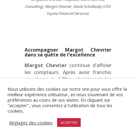
Consulting), Margot Chevrier, David Schotkosky (CEO
Toyota Financial Services)
Accompagner Margot Chevrier
dans sa quête de l’excellence
Margot Chevrier
continue d’affoler
les compteurs. Après avoir franchis
une barre à 4,70m, réussissant les
minima mondiaux et européens, la
Nous utilisons des cookies sur notre site pour vous offrir la
Niçoise a décroché en juin dernier
meilleur expérience utilisateur, en nous souvenant de vos
pour la deuxième fois consécutive le
préférences au cours de vos visites. En cliquant sur
"accepter", vous consentez à l'utilisation de tous les
titre de Championne de France de
cookies.
saut à la perche en extérieur. Malgré
une fin
ale aux
Mondiaux
Réglages des cookies
ACCEPTER
d’Eugene
(Oregon)
avortée, la
perchiste de 22 ans affiche de