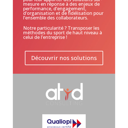
mesure en réponse à des enjeux de
performance, d’engagement,
d’organisation et de fidélisation pour
l’ensemble des collaborateurs.
Notre particularité ? Transposer les
méthodes du sport de haut niveau à
celui de l’entreprise !
Découvrir nos solutions