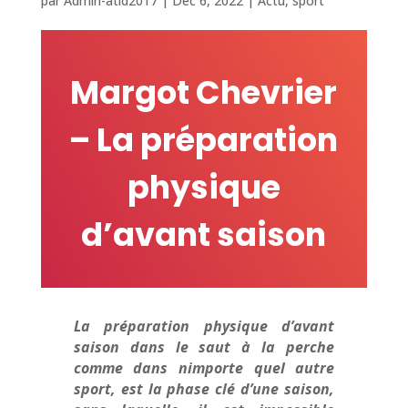
par
Admin-atid2017
|
Déc 6, 2022
|
Actu
,
sport
Margot Chevrier
– La préparation
physique
d’avant saison
La préparation physique d’avant
saison dans le saut à la perche
comme dans nimporte quel autre
sport, est la phase clé d’une saison,