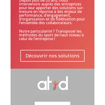
Depuis plus de 20 ans, nous
intervenons auprès des entreprises
pour leur apporter des solutions sur-
mesure en réponse à des enjeux de
performance, d’engagement,
d’organisation et de fidélisation pour
l’ensemble des collaborateurs.
Notre particularité ? Transposer les
méthodes du sport de haut niveau à
celui de l’entreprise !
Découvrir nos solutions