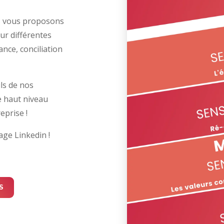
us vous proposons
ur différentes
nce, conciliation
ils de nos
e haut niveau
eprise !
age Linkedin !
S