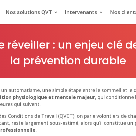
Nos solutions QVT
Intervenants
Nos client
 réveiller : un enjeu clé d
la prévention durable
 un automatisme, une simple étape entre le sommeil et le dé
tion physiologique et mentale majeur
, qui conditionne 
heures qui suivent.
es Conditions de Travail (QVCT), on parle volontiers de char
tant, reste largement sous-estimé, alors qu’il constitue un
professionnelle
.